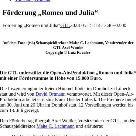
Förderung „Romeo und Julia“
Förderung „Romeo und Julia“
GTL
2023-05-15T14:13:46+02:00
Auf dem Foto: (v.l.) Schauspieldirektor Malte C. Lachmann, Vorsitzender der
GTL Axel Wuttke
Copyright © Lutz Roeßler
Die GTL unterstützt die Open-Air-Produktion „Romeo und Julia
mit einer Fördersumme in Höhe von 15.000 Euro.
Die Inszenierung unter freiem Himmel findet im Domhof zu Lübeck
statt und wird von
David Ortmann
verantwortet. Mit dieser Open-Air-
Produktion arbeitet er erstmals am Theater Lübeck. Die Premiere finde
am 30. Juni um 20 Uhr im Domhof statt. 12 Vorstellungen werden bis
zum 13. Juli gezeigt.
Den Förderbetrag übergab Axel Wuttke, Vorsitzender der GTL, an den
Schauspieldirektor
Malte C. Lachmann
und erläuterte: