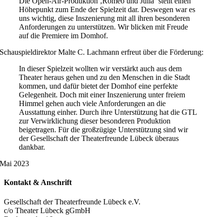
Die Open-Air-Produktion ‚Romeo und Julia‘ stellt einen
Höhepunkt zum Ende der Spielzeit dar. Deswegen war es
uns wichtig, diese Inszenierung mit all ihren besonderen
Anforderungen zu unterstützen. Wir blicken mit Freude
auf die Premiere im Domhof.
Schauspieldirektor Malte C. Lachmann erfreut über die Förderung:
In dieser Spielzeit wollten wir verstärkt auch aus dem
Theater heraus gehen und zu den Menschen in die Stadt
kommen, und dafür bietet der Domhof eine perfekte
Gelegenheit. Doch mit einer Inszenierung unter freiem
Himmel gehen auch viele Anforderungen an die
Ausstattung einher. Durch ihre Unterstützung hat die GTL
zur Verwirklichung dieser besonderen Produktion
beigetragen. Für die großzügige Unterstützung sind wir
der Gesellschaft der Theaterfreunde Lübeck überaus
dankbar.
Mai 2023
Kontakt & Anschrift
Gesellschaft der Theaterfreunde Lübeck e.V.
c/o Theater Lübeck gGmbH